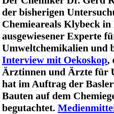
Der Chemiker Dr. Gerd Ri
der bisherigen Untersuch
Chemieareals Klybeck in 
ausgewiesener Experte fü
Umweltchemikalien und b
Interview mit Oekoskop
,
Ärztinnen und Ärzte für
hat im Auftrag der Basle
Bauten auf dem Chemieg
begutachtet.
Medienmittei